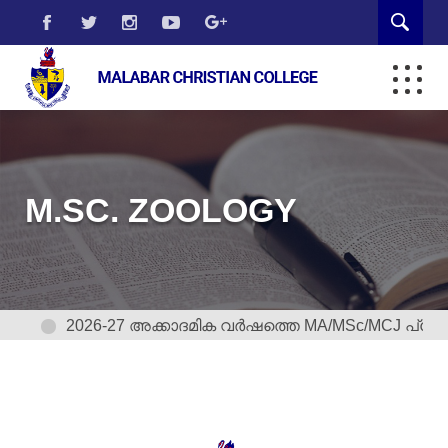
M.SC. ZOOLOGY
2026-27 അക്കാദമിക വർഷത്തെ MA/MSc/MCJ പ്രോഗ്ര